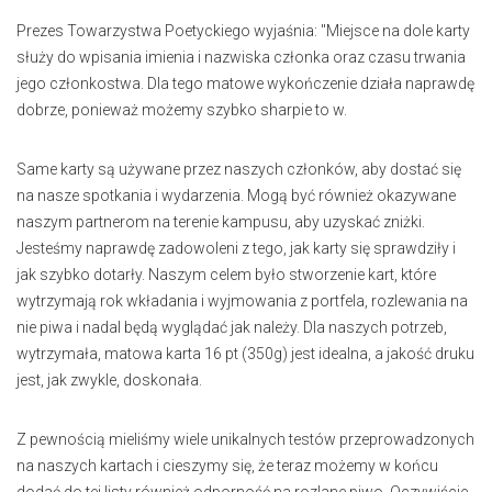
Prezes Towarzystwa Poetyckiego wyjaśnia: "Miejsce na dole karty
służy do wpisania imienia i nazwiska członka oraz czasu trwania
jego członkostwa. Dla tego matowe wykończenie działa naprawdę
dobrze, ponieważ możemy szybko sharpie to w.
Same karty są używane przez naszych członków, aby dostać się
na nasze spotkania i wydarzenia. Mogą być również okazywane
naszym partnerom na terenie kampusu, aby uzyskać zniżki.
Jesteśmy naprawdę zadowoleni z tego, jak karty się sprawdziły i
jak szybko dotarły. Naszym celem było stworzenie kart, które
wytrzymają rok wkładania i wyjmowania z portfela, rozlewania na
nie piwa i nadal będą wyglądać jak należy. Dla naszych potrzeb,
wytrzymała, matowa karta 16 pt (350g) jest idealna, a jakość druku
jest, jak zwykle, doskonała.
Z pewnością mieliśmy wiele unikalnych testów przeprowadzonych
na naszych kartach i cieszymy się, że teraz możemy w końcu
dodać do tej listy również odporność na rozlane piwo. Oczywiście