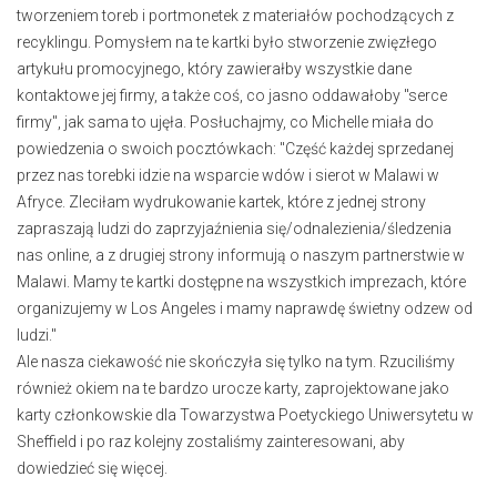
tworzeniem toreb i portmonetek z materiałów pochodzących z
recyklingu. Pomysłem na te kartki było stworzenie zwięzłego
artykułu promocyjnego, który zawierałby wszystkie dane
kontaktowe jej firmy, a także coś, co jasno oddawałoby "serce
firmy", jak sama to ujęła. Posłuchajmy, co Michelle miała do
powiedzenia o swoich pocztówkach: "Część każdej sprzedanej
przez nas torebki idzie na wsparcie wdów i sierot w Malawi w
Afryce. Zleciłam wydrukowanie kartek, które z jednej strony
zapraszają ludzi do zaprzyjaźnienia się/odnalezienia/śledzenia
nas online, a z drugiej strony informują o naszym partnerstwie w
Malawi. Mamy te kartki dostępne na wszystkich imprezach, które
organizujemy w Los Angeles i mamy naprawdę świetny odzew od
ludzi."
Ale nasza ciekawość nie skończyła się tylko na tym. Rzuciliśmy
również okiem na te bardzo urocze karty, zaprojektowane jako
karty członkowskie dla Towarzystwa Poetyckiego Uniwersytetu w
Sheffield i po raz kolejny zostaliśmy zainteresowani, aby
dowiedzieć się więcej.