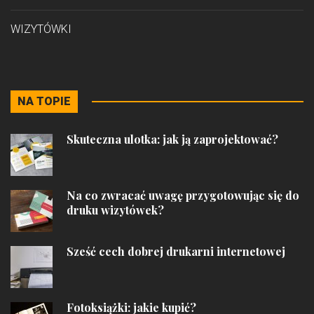
WIZYTÓWKI
NA TOPIE
Skuteczna ulotka: jak ją zaprojektować?
Na co zwracać uwagę przygotowując się do
druku wizytówek?
Sześć cech dobrej drukarni internetowej
Fotoksiążki: jakie kupić?