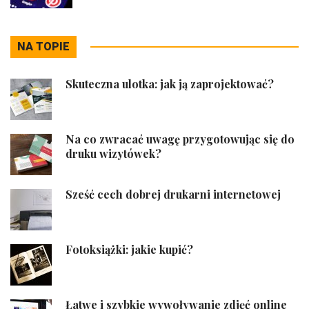
NA TOPIE
Skuteczna ulotka: jak ją zaprojektować?
Na co zwracać uwagę przygotowując się do
druku wizytówek?
Sześć cech dobrej drukarni internetowej
Fotoksiążki: jakie kupić?
Łatwe i szybkie wywoływanie zdjęć online