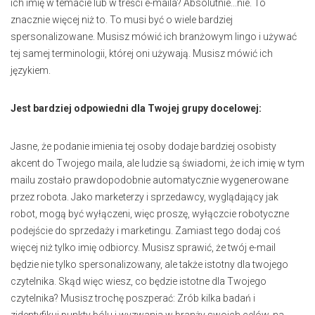
ich imię w temacie lub w treści e-maila? Absolutnie...nie. To
znacznie więcej niż to. To musi być o wiele bardziej
spersonalizowane. Musisz mówić ich branżowym lingo i używać
tej samej terminologii, której oni używają. Musisz mówić ich
językiem.
Jest bardziej odpowiedni dla Twojej grupy docelowej:
Jasne, że podanie imienia tej osoby dodaje bardziej osobisty
akcent do Twojego maila, ale ludzie są świadomi, że ich imię w tym
mailu zostało prawdopodobnie automatycznie wygenerowane
przez robota. Jako marketerzy i sprzedawcy, wyglądający jak
robot, mogą być wyłączeni, więc proszę, wyłączcie robotyczne
podejście do sprzedaży i marketingu. Zamiast tego dodaj coś
więcej niż tylko imię odbiorcy. Musisz sprawić, że twój e-mail
będzie nie tylko spersonalizowany, ale także istotny dla twojego
czytelnika. Skąd więc wiesz, co będzie istotne dla Twojego
czytelnika? Musisz trochę poszperać: Zrób kilka badań i
zidentyfikuj punkty bólu i wyzwania w branży swoich celów, na