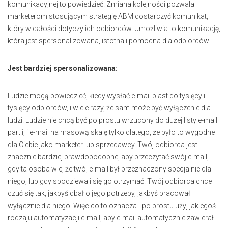
komunikacyjnej to powiedzieć. Zmiana kolejności pozwala
marketerom stosującym strategię ABM dostarczyć komunikat,
który w całości dotyczy ich odbiorców. Umożliwia to komunikację,
która jest spersonalizowana, istotna i pomocna dla odbiorców.
Jest bardziej spersonalizowana:
Ludzie mogą powiedzieć, kiedy wysłać e-mail blast do tysięcy i
tysięcy odbiorców, i wiele razy, że sam może być wyłączenie dla
ludzi. Ludzie nie chcą być po prostu wrzucony do dużej listy e-mail
partii, i e-mail na masową skalę tylko dlatego, że było to wygodne
dla Ciebie jako marketer lub sprzedawcy. Twój odbiorca jest
znacznie bardziej prawdopodobne, aby przeczytać swój e-mail,
gdy ta osoba wie, że twój e-mail był przeznaczony specjalnie dla
niego, lub gdy spodziewali się go otrzymać. Twój odbiorca chce
czuć się tak, jakbyś dbał o jego potrzeby, jakbyś pracował
wyłącznie dla niego. Więc co to oznacza - po prostu użyj jakiegoś
rodzaju automatyzacji e-mail, aby e-mail automatycznie zawierał