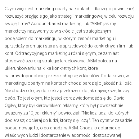
Czym więc jest marketing oparty na kontach i dlaczego powinieneś
rozważyć przyjęcie go jako strategii marketingowej w celu rozwoju
swojej firmy? Account-based marketing, lub "ABM" jak my
marketerzy nazywamy to w skrócie, jest strategicznym
podejściem do marketingu, w którym zespół marketingu i
sprzedaży promuje i stara się sprzedawać do konkretnych firm lub
kont. Od tradycyjnego marketingu różni się tym, że zamiast
stosować szeroką strategię targetowania, ABM polega na
ukierunkowaniu na kilka konkretnych kont, które
najprawdopodobniej przekształcą się w klientów. Dodatkowo, w
marketingu opartym na kontach chodzi bardziej o jakość niż ilość.
Nie chodzi o to, by dotrzeć z przekazem do jak największej liczby
osób. To jest o tym, kto jesteś coraz wiadomość się do. David
Ogilvy, który był kierownikiem reklamy, który był powszechnie
uważany za "Ojca reklamy" powiedział: "Nie licz ludzi, do których
docierasz; docieraj do ludzi, którzy się liczą". Ten cytat w zasadzie
podsumowuje to, o co chodzi w ABM: Chodzi o dotarcie do
właściwych ludzi i dostarczenie wiadomości dostosowanej