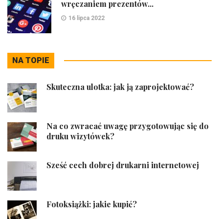
wręczaniem prezentów...
16 lipca 2022
NA TOPIE
Skuteczna ulotka: jak ją zaprojektować?
Na co zwracać uwagę przygotowując się do
druku wizytówek?
Sześć cech dobrej drukarni internetowej
Fotoksiążki: jakie kupić?