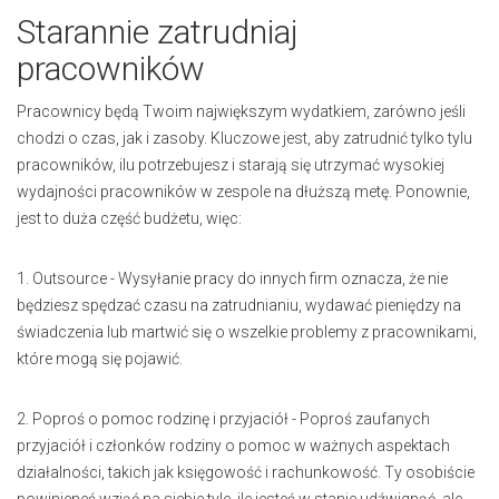
Starannie zatrudniaj
pracowników
Pracownicy będą Twoim największym wydatkiem, zarówno jeśli
chodzi o czas, jak i zasoby. Kluczowe jest, aby zatrudnić tylko tylu
pracowników, ilu potrzebujesz i starają się utrzymać wysokiej
wydajności pracowników w zespole na dłuższą metę. Ponownie,
jest to duża część budżetu, więc:
1. Outsource - Wysyłanie pracy do innych firm oznacza, że nie
będziesz spędzać czasu na zatrudnianiu, wydawać pieniędzy na
świadczenia lub martwić się o wszelkie problemy z pracownikami,
które mogą się pojawić.
2. Poproś o pomoc rodzinę i przyjaciół - Poproś zaufanych
przyjaciół i członków rodziny o pomoc w ważnych aspektach
działalności, takich jak księgowość i rachunkowość. Ty osobiście
powinieneś wziąć na siebie tyle, ile jesteś w stanie udźwignąć, ale