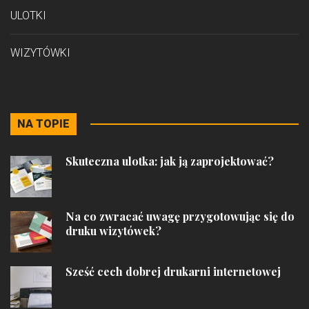
ULOTKI
WIZYTÓWKI
NA TOPIE
Skuteczna ulotka: jak ją zaprojektować?
Na co zwracać uwagę przygotowując się do
druku wizytówek?
Sześć cech dobrej drukarni internetowej