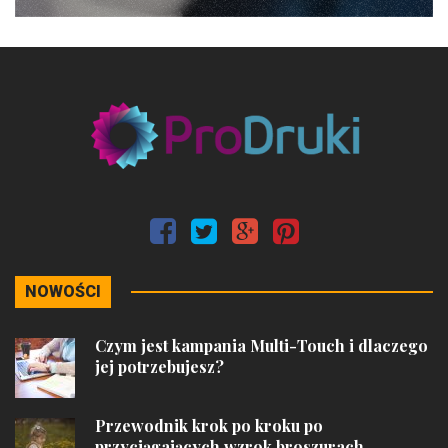
NOWOŚCI
Czym jest kampania Multi-Touch i dlaczego
jej potrzebujesz?
Przewodnik krok po kroku po
przyciągających wzrok broszurach...