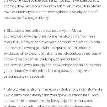
praktycznie każdego miejsca. Teraz możesz nawet bankować w
podróży dzięki usługom mobilnym, takim jak Chime, który oferuje
również automatyczne konta oszczędnościowe, aby pomóc Ci
zaoszczędzić więcej pieniędzy!
3. Skup się na mediach społecznościowych - Media
społecznościowe dają Ci platformę nie tylko do wzmocnienia
relacji B2C, ale także poprawy word-of-mouth marketingu. Media
społecznościowe są generalnie bezpłatne, ale jeśli chcesz
zwiększyć ich skuteczność, reklama jest stosunkowo niedroga w
porównaniu do bardziej tradycyjnych metod. Media
społecznościowe ułatwiają dostosowanie podejścia do różnych
grup odbiorców, z których niektóre są coraz trudniejsze do
osiągnięcia w inny sposób.
4. Stwórz własną stronę internetową - Brak strony internetowej dla
Twojej firmy może drastycznie zmniejszyć jej szanse na sukces,
ponieważ klienci coraz częściej korzystają z Internetu w celu
znalezienia nowych produktów. Na szczęście, istnieje wiele