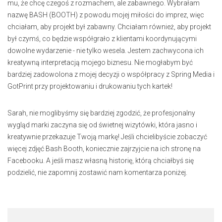
mu, że chcę czegoś z rozmachem, ale zabawnego. Wybrałam
nazwę BASH (BOOTH) z powodu mojej miłości do imprez, więc
chciałam, aby projekt był zabawny. Chciałam również, aby projekt
był czymś, co będzie współgrało z klientami koordynującymi
dowolne wydarzenie - nie tylko wesela. Jestem zachwycona ich
kreatywną interpretacją mojego biznesu. Nie mogłabym być
bardziej zadowolona z mojej decyzji o współpracy z Spring Media i
GotPrint przy projektowaniu i drukowaniu tych kartek!
Sarah, nie moglibyśmy się bardziej zgodzić, że profesjonalny
wygląd marki zaczyna się od świetnej wizytówki, która jasno i
kreatywnie przekazuje Twoją markę! Jeśli chcielibyście zobaczyć
więcej zdjęć Bash Booth, koniecznie zajrzyjcie na ich stronę na
Facebooku. A jeśli masz własną historię, którą chciałbyś się
podzielić, nie zapomnij zostawić nam komentarza poniżej.