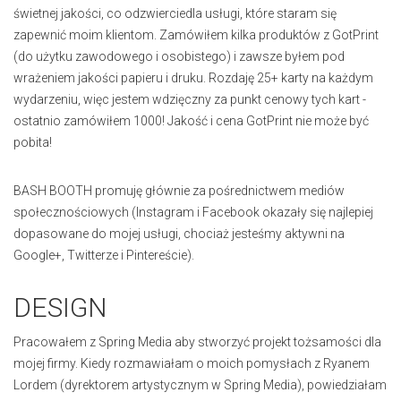
świetnej jakości, co odzwierciedla usługi, które staram się
zapewnić moim klientom. Zamówiłem kilka produktów z GotPrint
(do użytku zawodowego i osobistego) i zawsze byłem pod
wrażeniem jakości papieru i druku. Rozdaję 25+ karty na każdym
wydarzeniu, więc jestem wdzięczny za punkt cenowy tych kart -
ostatnio zamówiłem 1000! Jakość i cena GotPrint nie może być
pobita!
BASH BOOTH promuję głównie za pośrednictwem mediów
społecznościowych (Instagram i Facebook okazały się najlepiej
dopasowane do mojej usługi, chociaż jesteśmy aktywni na
Google+, Twitterze i Pintereście).
DESIGN
Pracowałem z Spring Media aby stworzyć projekt tożsamości dla
mojej firmy. Kiedy rozmawiałam o moich pomysłach z Ryanem
Lordem (dyrektorem artystycznym w Spring Media), powiedziałam