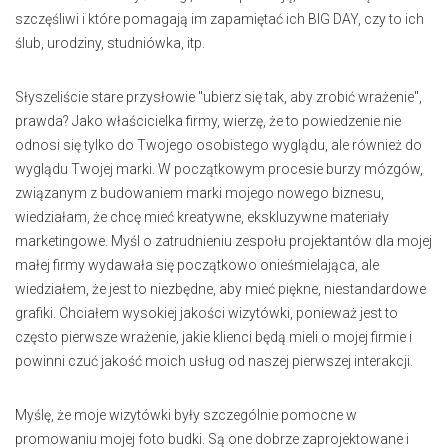
szczęśliwi i które pomagają im zapamiętać ich BIG DAY, czy to ich
ślub, urodziny, studniówka, itp.
Słyszeliście stare przysłowie "ubierz się tak, aby zrobić wrażenie",
prawda? Jako właścicielka firmy, wierzę, że to powiedzenie nie
odnosi się tylko do Twojego osobistego wyglądu, ale również do
wyglądu Twojej marki. W początkowym procesie burzy mózgów,
związanym z budowaniem marki mojego nowego biznesu,
wiedziałam, że chcę mieć kreatywne, ekskluzywne materiały
marketingowe. Myśl o zatrudnieniu zespołu projektantów dla mojej
małej firmy wydawała się początkowo onieśmielająca, ale
wiedziałem, że jest to niezbędne, aby mieć piękne, niestandardowe
grafiki. Chciałem wysokiej jakości wizytówki, ponieważ jest to
często pierwsze wrażenie, jakie klienci będą mieli o mojej firmie i
powinni czuć jakość moich usług od naszej pierwszej interakcji.
Myślę, że moje wizytówki były szczególnie pomocne w
promowaniu mojej foto budki. Są one dobrze zaprojektowane i