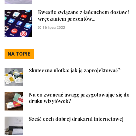
Kwestie związane z łańcuchem dostaw i
wręczaniem prezentów...
16 lipca 2022
NA TOPIE
Skuteczna ulotka: jak ją zaprojektować?
Na co zwracać uwagę przygotowując się do
druku wizytówek?
Sześć cech dobrej drukarni internetowej