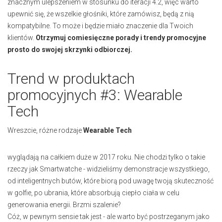
znacznym ulepszeniem w stosunku do iteracji 4.2, więc warto
upewnić się, że wszelkie głośniki, które zamówisz, będą z nią
kompatybilne. To może i będzie miało znaczenie dla Twoich
klientów.
Otrzymuj comiesięczne porady i trendy promocyjne
prosto do swojej skrzynki odbiorczej.
Trend w produktach
promocyjnych #3: Wearable
Tech
Wreszcie, różne rodzaje
Wearable Tech
wyglądają na całkiem duże w 2017 roku. Nie chodzi tylko o takie
rzeczy jak Smartwatche - widzieliśmy demonstracje wszystkiego,
od inteligentnych butów, które biorą pod uwagę twoją skuteczność
w golfie, po ubrania, które absorbują ciepło ciała w celu
generowania energii. Brzmi szalenie?
Cóż, w pewnym sensie tak jest - ale warto być postrzeganym jako