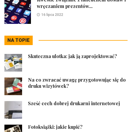
wręczaniem prezentów...
16 lipca 2022
NA TOPIE
Skuteczna ulotka: jak ją zaprojektować?
Na co zwracać uwagę przygotowując się do
druku wizytówek?
Sześć cech dobrej drukarni internetowej
Fotoksiążki: jakie kupić?