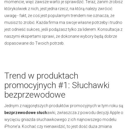
momencie, więc zawsze warto je sprawdzić. Teraz, zanim zrobisz
którykolwiek z nich, jest jedna rzecz, na którą należy zwrócić
uwagę - fakt, że coś jest popularnym trendem nie oznacza, że
musisz to zrobić. Każda firma ma swoje własne potrzeby i trudno
jest odnieść sukces, jeśli podążasz tylko za liderem. Konsultacja z
naszymi ekspertami sprawi, że dokonane wybory będą dobrze
dopasowane do Twoich potrzeb.
Trend w produktach
promocyjnych #1: Słuchawki
bezprzewodowe
Jednym z najgorętszych produktów promocyjnych w tym roku są
bezprzewodowe słuch
awki, zwłaszcza z powodu decyzji Apple o
wycięciu gniazda słuchawkowego z ich najnowszego modelu
iPhone'a. Kochać czy nienawidzić, to jest dość duża zmiana