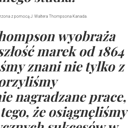
worzona z pomocą J. Waltera Thompsona Kanada.
 Thompson wyobraża
szłość marek od 1864
eśmy znani nie tylko z
worzyliśmy
ie nagradzane prace,
 tego, że osiągnęliśmy
tycznych sukcesów w