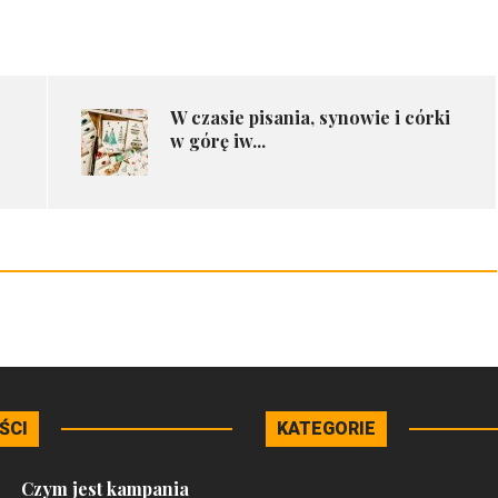
W czasie pisania, synowie i córki
w górę iw...
ŚCI
KATEGORIE
Czym jest kampania