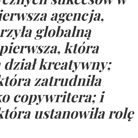
ierwsza agencja,
rzyła globalną
pierwsza, która
dział kreatywny;
która zatrudniła
ko copywritera; i
która ustanowiła rolę