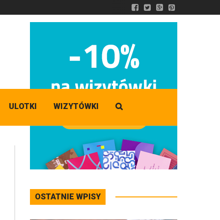
DZISIAJ
Czwartek
,
06 - 08 - 2026
ULOTKI
WIZYTÓWKI
OSTATNIE WPISY