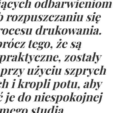
jących odbarwieniom
b rozpuszczaniu się
rocesu drukowania.
rócz tego, że są
praktyczne, zostały
przy użyciu szprych
 i kropli potu, aby
je do niespokojnej
amego studia.