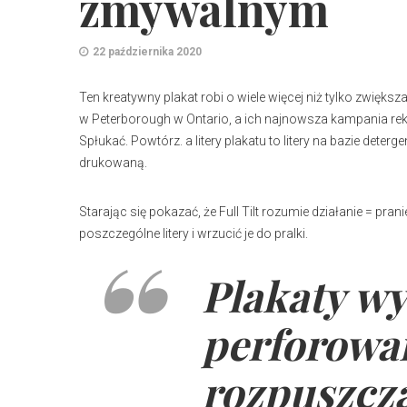
zmywalnym
22 października 2020
Ten kreatywny plakat robi o wiele więcej niż tylko zwięks
w Peterborough w Ontario, a ich najnowsza kampania rek
Spłukać. Powtórz. a litery plakatu to litery na bazie de
drukowaną.
Starając się pokazać, że Full Tilt rozumie działanie = pr
poszczególne litery i wrzucić je do pralki.
Plakaty wy
perforowa
rozpuszcz