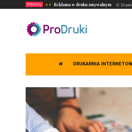
Reklama w druku zmywalnym
Polecamy
22 paź
DRUKARNIA INTERNETO