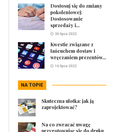
Dostosuj się do zmiany
pokoleniowej:
Dostosowanie
sprzedaży i...
30 lipca 2022
Kwestie związane z
łańcuchem dostaw i
wręczaniem prezentów...
16 lipca 2022
NA TOPIE
Skuteczna ulotka: jak ją
zaprojektować?
Na co zwracać uwagę
przygotowując się do druku