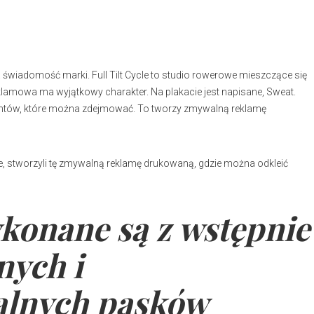
za świadomość marki. Full Tilt Cycle to studio rowerowe mieszczące się
lamowa ma wyjątkowy charakter. Na plakacie jest napisane, Sweat.
tergentów, które można zdejmować. To tworzy zmywalną reklamę
anie, stworzyli tę zmywalną reklamę drukowaną, gdzie można odkleić
konane są z wstępnie
nych i
alnych pasków