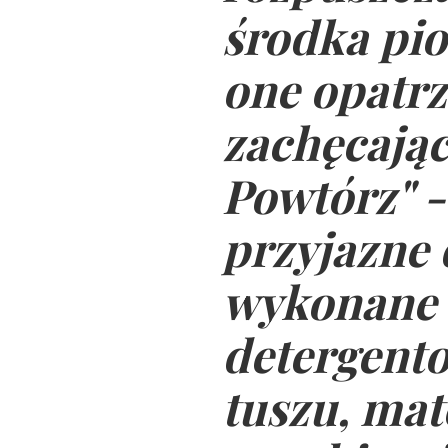
środka pio
one opatrz
zachęcając
Powtórz" -
przyjazne 
wykonane 
detergento
tuszu, mat