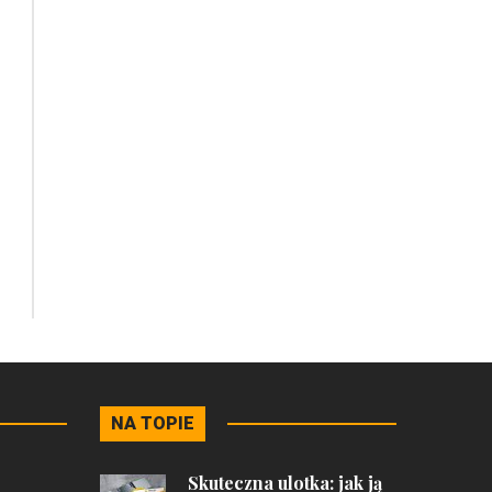
NA TOPIE
Skuteczna ulotka: jak ją