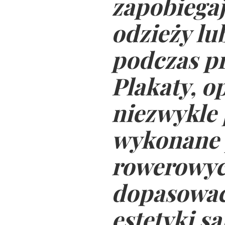
zapobiega
odzieży lu
podczas p
Plakaty, op
niezwykle 
wykonane 
rowerowych
dopasować 
estetyki s