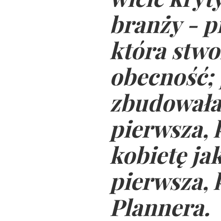
branży - p
która stwo
obecność; 
zbudowała 
pierwsza, 
kobietę ja
pierwsza, 
Plannera.